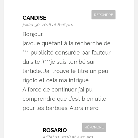
RÉPONDRE
CANDISE
juillet 30, 2018 at 8:16 pm
Bonjour,
j’avoue qu’étant à la recherche de
*** publicité censurée par l’auteur
du site :)***je suis tombé sur
l’article. J’ai trouvé le titre un peu
rigolo et cela m’a intrigué.
A force de continuer j’ai pu
comprendre que c’est bien utile
pour les barbues. Alors merci.
RÉPONDRE
ROSARIO
juillet 31, 2018 at 4:59 am