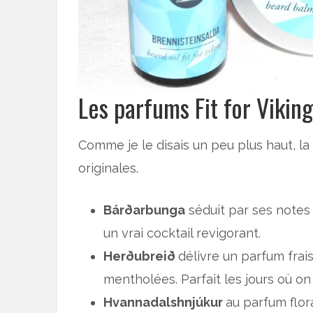
Les parfums Fit for Vikin
Comme je le disais un peu plus haut, la
originales.
Bárðarbunga
séduit par ses notes 
un vrai cocktail revigorant.
Herðubreið
délivre un parfum frai
mentholées. Parfait les jours où on
Hvannadalshnjúkur
au parfum flora