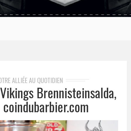
OTRE ALLIÉE AU QUOTIDIEN
 Vikings Brennisteinsalda,
é coindubarbier.com