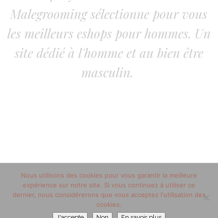
Malegrooming sélectionne pour vous
les meilleurs eshops pour hommes. Un
site dédié à l'homme et au bien être
masculin.
Nous utilisons des cookies pour vous garantir la meilleure
© 2018 copyright malegrooming.fr//Tous droits réservés
expérience sur notre site. Si vous continuez à utiliser ce
dernier, nous considérerons que vous acceptez l'utilisation des
cookies.
Mentions Légales
J'accepte
Non
En savoir plus