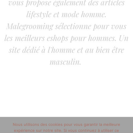
vous propose également des articles
lifestyle et mode homme.
Malegrooming sélectionne pour vous
les meilleurs eshops pour hommes. Un
site dédié à l'homme et au bien être
masculin.
Nous utilisons des cookies pour vous garantir la meilleure
© 2018 copyright malegrooming.fr//Tous droits réservés
expérience sur notre site. Si vous continuez à utiliser ce