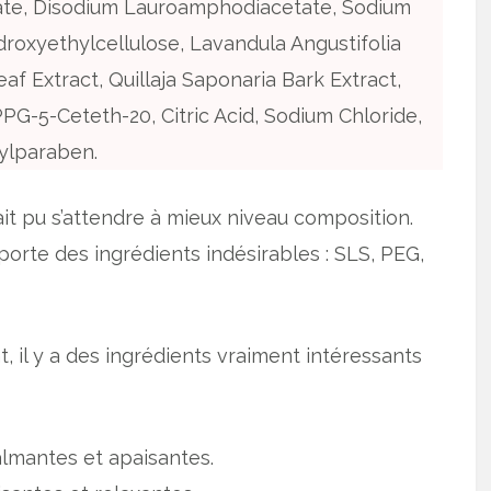
ate, Disodium Lauroamphodiacetate, Sodium
droxyethylcellulose, Lavandula Angustifolia
eaf Extract, Quillaja Saponaria Bark Extract,
PPG-5-Ceteth-20, Citric Acid, Sodium Chloride,
ylparaben.
ait pu s’attendre à mieux niveau composition.
mporte des ingrédients indésirables : SLS, PEG,
 il y a des ingrédients vraiment intéressants
almantes et apaisantes.