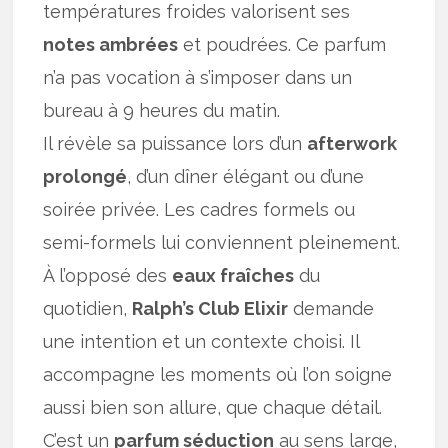
températures froides valorisent ses
notes ambrées
et poudrées. Ce parfum
n’a pas vocation à s’imposer dans un
bureau à 9 heures du matin.
Il révèle sa puissance lors d’un
afterwork
prolongé
, d’un dîner élégant ou d’une
soirée privée. Les cadres formels ou
semi-formels lui conviennent pleinement.
À l’opposé des
eaux fraîches
du
quotidien,
Ralph’s Club Elixir
demande
une intention et un contexte choisi. Il
accompagne les moments où l’on soigne
aussi bien son allure, que chaque détail.
C’est un
parfum séduction
au sens large,