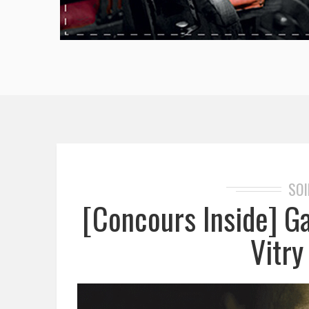
SO
[Concours Inside] G
Vitry