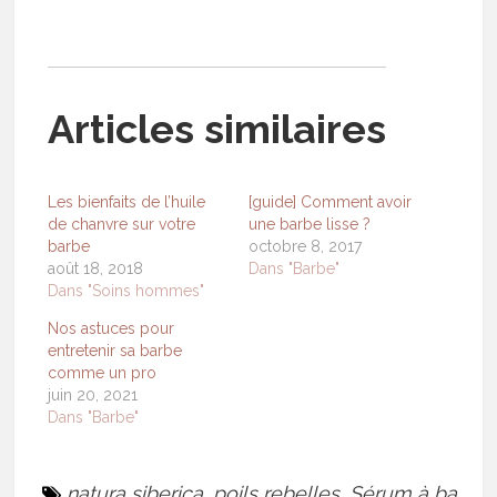
Articles similaires
Les bienfaits de l’huile
[guide] Comment avoir
de chanvre sur votre
une barbe lisse ?
barbe
octobre 8, 2017
août 18, 2018
Dans "Barbe"
Dans "Soins hommes"
Nos astuces pour
entretenir sa barbe
comme un pro
juin 20, 2021
Dans "Barbe"
natura siberica
,
poils rebelles
,
Sérum à ba