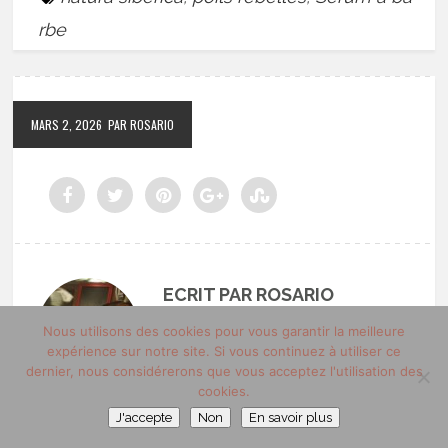
rbe
MARS 2, 2026
PAR ROSARIO
ECRIT PAR ROSARIO
Rédacteur en chef de Male
Nous utilisons des cookies pour vous garantir la meilleure
expérience sur notre site. Si vous continuez à utiliser ce
Grooming et Blogueur
dernier, nous considérerons que vous acceptez l'utilisation des
cookies.
compulsif et passionné de
J'accepte
Non
En savoir plus
lifestyle, arts de vivre. J'aime le sport, le